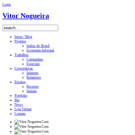
Login
Vitor Nogueira
Inicio / Blog
Projetos
Indios do Brasil
Economia Informal
Trabalhos
Campanhas
Especiais
Corporativas
Imagens
Relatórios
Ensaios
Recortes
Itaúnas
Portfolio
Bio
News
Loja Virtual
Contato