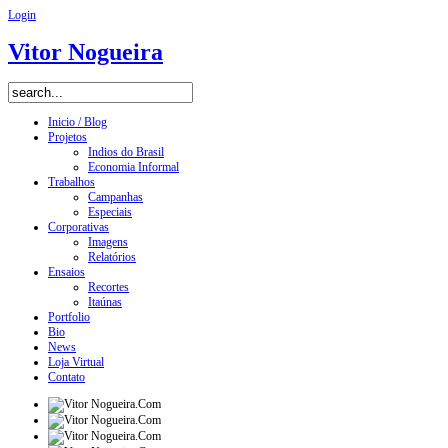
Login
Vitor Nogueira
Inicio / Blog
Projetos
Indios do Brasil
Economia Informal
Trabalhos
Campanhas
Especiais
Corporativas
Imagens
Relatórios
Ensaios
Recortes
Itaúnas
Portfolio
Bio
News
Loja Virtual
Contato