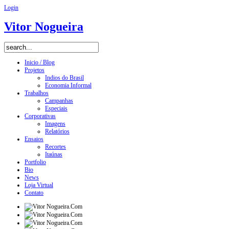
Login
Vitor Nogueira
Inicio / Blog
Projetos
Indios do Brasil
Economia Informal
Trabalhos
Campanhas
Especiais
Corporativas
Imagens
Relatórios
Ensaios
Recortes
Itaúnas
Portfolio
Bio
News
Loja Virtual
Contato