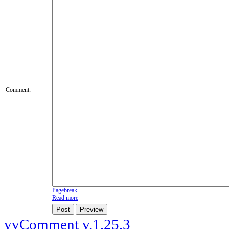
Comment:
Pagebreak
Read more
Post
Preview
yvComment v.1.25.3