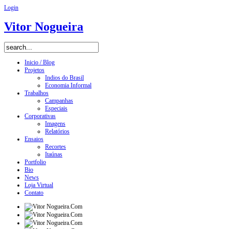
Login
Vitor Nogueira
Inicio / Blog
Projetos
Indios do Brasil
Economia Informal
Trabalhos
Campanhas
Especiais
Corporativas
Imagens
Relatórios
Ensaios
Recortes
Itaúnas
Portfolio
Bio
News
Loja Virtual
Contato