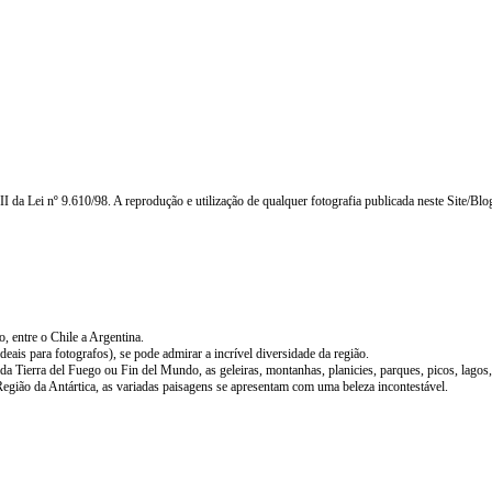
 VII da Lei nº 9.610/98. A reprodução e utilização de qualquer fotografia publicada neste Site/Bl
, entre o Chile a Argentina.
ais para fotografos), se pode admirar a incrível diversidade da região.
 Tierra del Fuego ou Fin del Mundo, as geleiras, montanhas, planicies, parques, picos, lagos, 
egião da Antártica, as variadas paisagens se apresentam com uma beleza incontestável.