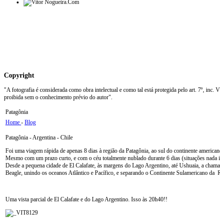
Copyright
"A fotografia é considerada como obra intelectual e como tal está protegida pelo art. 7º, inc.
proibida sem o conhecimento prévio do autor".
Patagônia
Home
-
Blog
Patagônia - Argentina - Chile
Foi uma viagem rápida de apenas 8 dias à região da Patagônia, ao sul do continente americano
Mesmo com um prazo curto, e com o céu totalmente nublado durante 6 dias (situações nada ide
Desde a pequena cidade de El Calafate, às margens do Lago Argentino, até Ushuaia, a chamada
Beagle, unindo os oceanos Atlântico e Pacífico, e separando o Continente Sulamericano da R
Uma vista parcial de El Calafate e do Lago Argentino. Isso às 20h40!!